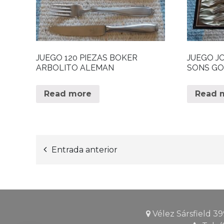
JUEGO 120 PIEZAS BOKER
JUEGO J
ARBOLITO ALEMAN
SONS GO
Read more
Read 
Navegación
Entrada anterior
de
entradas
Vélez Sársfield 39