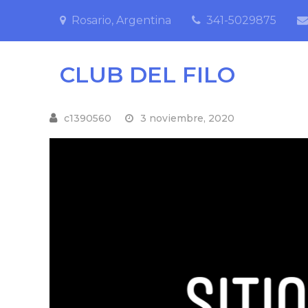
Skip
Rosario, Argentina
341-5029875
to
content
CLUB DEL FILO
3 noviembre, 2020