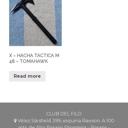
X – HACHA TACTICA M
48 – TOMAHAWK
Read more
CLUB DEL FILO
Vélez Sársfield 399, esquina Rawson. A 100
mts. de Alto Rosario Shopping - Rosario -