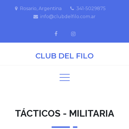
Rosario, Argentina
341-5029875
info@clubdelfilo.com.ar
CLUB DEL FILO
TÁCTICOS - MILITARIA